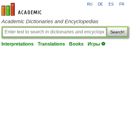
RU
DE
ES
FR
en-academic.com
Academic Dictionaries and Encyclopedias
Search!
Interpretations
Translations
Books
Игры ⚽