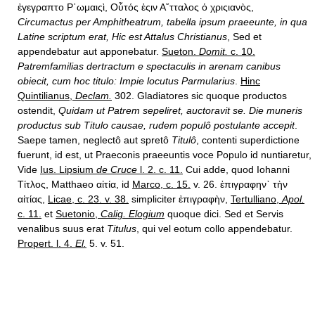
ἐγεγραπτο Ρ῾ωμαιςὶ, Οὗτός ἐςιν Α῎τταλος ὁ χριςιανὸς,
Circumactus per Amphitheatrum, tabella ipsum praeeunte, in qua
Latine scriptum erat, Hic est Attalus Christianus
, Sed et
appendebatur aut apponebatur.
Sueton.
Domit.
c. 10.
Patremfamilias dertractum e spectaculis in arenam canibus
obiecit, cum hoc titulo: Impie locutus Parmularius
.
Hinc
Quintilianus,
Declam.
302. Gladiatores sic quoque productos
ostendit,
Quidam ut Patrem sepeliret, auctoravit se. Die muneris
productus sub Titulo causae, rudem populô postulante accepit
.
Saepe tamen, neglectô aut spretô
Titulô
, contenti superdictione
fuerunt, id est, ut Praeconis praeeuntis voce Populo id nuntiaretur,
Vide
Ius. Lipsium
de Cruce
l. 2. c. 11.
Cui adde, quod Iohanni
Τίτλος, Matthaeo αἰτία, id
Marco, c. 15.
v. 26. ἐπιγραφην` τὴν
αἰτίας,
Licae, c. 23. v. 38.
simpliciter ἐπιγραφὴν,
Tertulliano,
Apol.
c. 11.
et
Suetonio,
Calig. Elogium
quoque dici. Sed et Servis
venalibus suus erat
Titulus
, qui vel eotum collo appendebatur.
Propert. l. 4.
El.
5. v. 51.