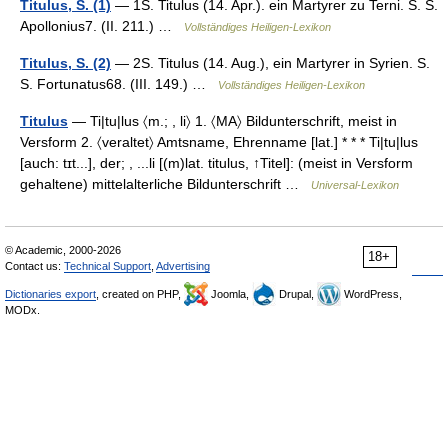
Titulus, S. (1)
— 1S. Titulus (14. Apr.). ein Martyrer zu Terni. S. S.
Apollonius7. (II. 211.) …
Vollständiges Heiligen-Lexikon
Titulus, S. (2)
— 2S. Titulus (14. Aug.), ein Martyrer in Syrien. S.
S. Fortunatus68. (III. 149.) …
Vollständiges Heiligen-Lexikon
Titulus
— Ti|tu|lus 〈m.; , li〉 1. 〈MA〉 Bildunterschrift, meist in
Versform 2. 〈veraltet〉 Amtsname, Ehrenname [lat.] * * * Ti|tu|lus
[auch: tɪt...], der; , ...li [(m)lat. titulus, ↑Titel]: (meist in Versform
gehaltene) mittelalterliche Bildunterschrift …
Universal-Lexikon
© Academic, 2000-2026
18+
Contact us:
Technical Support
,
Advertising
Dictionaries export
, created on PHP,
Joomla,
Drupal,
WordPress,
MODx.