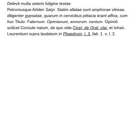
Delevit multa veteris fuligine testae
.
Petroniusque Arbiter
Satyr. Statim allatae sunt amphorae vitreae,
diligenter gypsatae, quarum in cervicibus pittacia erant affixa, cum
hoc
Titulo:
Falernum. Opimianum, annorum. centum
. Opimiô
scilicet Consule natum, de quo vide
Cicer.
de Orat. clar.
et Iohan.
Laurentium supra laudatum
in
Phaedrum, l. 3.
fab.
1. v. I, 2.