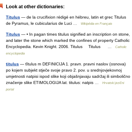
Look at other dictionaries:
Titulus
— de la crucifixion rédigé en hébreu, latin et grec Titulus
de Pyramus, le cubicularius de Luci …
Wikipédia en Français
Titulus
— • In pagan times titulus signified an inscription on stone,
and later the stone which marked the confines of property Catholic
Encyclopedia. Kevin Knight. 2006. Titulus Titulus …
Catholic
encyclopedia
titulus
— tȉtulus m DEFINICIJA 1. pravn. pravni naslov (osnova)
po kojem subjekt stječe svoje pravo 2. pov. u srednjovjekovnoj
umjetnosti natpisi ispod slike koji objašnjavaju sadržaj ili simbolično
značenje slike ETIMOLOGIJA lat. titulus: natpis …
Hrvatski jezični
portal