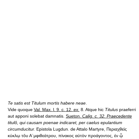
Te satis est Titulum mortis habere neae
.
Vide quoque
Val. Max. l. 9. c. 12.
ex.
8. Atque hic
Titulus
praeferri
aut apponi solebat damnatis.
Sueton.
Calig. c. 32. Praecedente
titulô, qui causam poenae indicaret, per caelus epulantium
circumducitur.
Epistola Lugdun. de Attalo Martyre, Περιαχθεὶς
κύκλῳ τȏυ Α᾿μφιθεάτρου, πίνακος αὐτὸν προάγοντος, ἐν ᾧ