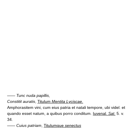
——
Tunc nuda papillis,
Constitit auratis
,
Titulum
Mentita Lyciscae
.
Amphorasitem vini, cum eius patria et natali tempore, ubi videl. et
quando esset natum, a quibus porro conditum.
Iuvenal.
Sat.
5. v.
34.
——
Cuius patriam
,
Titulumque
senectus