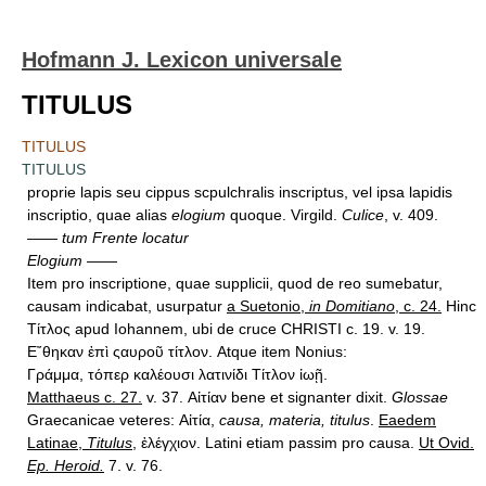
Hofmann J. Lexicon universale
TITULUS
TITULUS
TITULUS
proprie lapis seu cippus scpulchralis inscriptus, vel ipsa lapidis
inscriptio, quae alias
elogium
quoque. Virgild.
Culice
, v. 409.
——
tum Frente locatur
Elogium
——
Item pro inscriptione, quae supplicii, quod de reo sumebatur,
causam indicabat, usurpatur
a Suetonio,
in Domitiano
, c. 24.
Hinc
Τίτλος apud Iohannem, ubi de cruce CHRISTI c. 19. v. 19.
Ε῎θηκαν ἐπὶ ςαυροῦ τίτλον. Atque item Nonius:
Γράμμα, τόπερ καλέουσι λατινίδι Τίτλον ἰωῇ.
Matthaeus c. 27.
v. 37. Αἰτίαν bene et signanter dixit.
Glossae
Graecanicae veteres: Αἰτία,
causa, materia, titulus
.
Eaedem
Latinae,
Titulus
,
ἐλέγχιον. Latini etiam passim pro causa.
Ut Ovid.
Ep. Heroid.
7. v. 76.