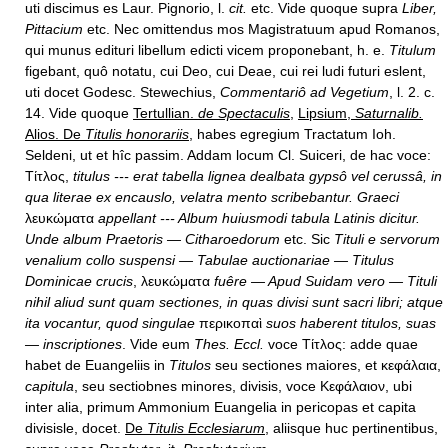
uti discimus es Laur. Pignorio, l.
cit.
etc. Vide quoque supra
Liber,
Pittacium
etc. Nec omittendus mos Magistratuum apud Romanos,
qui munus edituri libellum edicti vicem proponebant, h. e.
Titulum
figebant, quô notatu, cui Deo, cui Deae, cui rei ludi futuri eslent,
uti docet Godesc. Stewechius,
Commentariô ad Vegetium
, l. 2. c.
14. Vide quoque
Tertullian.
de Spectaculis
,
Lipsium,
Saturnalib.
Alios. De
Titulis honorariis
,
habes egregium Tractatum Ioh.
Seldeni, ut et hîc passim. Addam locum Cl. Suiceri, de hac voce:
Τίτλος,
titulus --- erat tabella lignea dealbata gypsô vel cerussâ, in
qua literae ex encauslo, velatra mento scribebantur. Graeci
λευκώματα
appellant --- Album huiusmodi tabula Latinis dicitur.
Unde album Praetoris — Citharoedorum
etc. Sic
Tituli e servorum
venalium collo suspensi — Tabulae auctionariae — Titulus
Dominicae crucis
, λευκώματα
fuêre — Apud Suidam vero — Tituli
nihil aliud sunt quam sectiones, in quas divisi sunt sacri libri; atque
ita vocantur, quod singulae
περικοπαὶ
suos haberent titulos, suas
— inscriptiones
. Vide eum
Thes. Eccl.
voce Τίτλος: adde quae
habet de Euangeliis in
Titulos
seu sectiones maiores, et κεφάλαια,
capitula
, seu sectiobnes minores, divisis, voce Κεφάλαιον, ubi
inter alia, primum Ammonium Euangelia in pericopas et capita
divisisle, docet.
De
Titulis Ecclesiarum
,
aliisque huc pertinentibus,