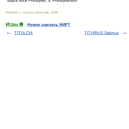
supra voce
Presbyter
, it.
Presbyterium
.
Hofmann J. Lexicon universale
.
1698
.
Игры ⚽
Нужно сделать НИР?
TITULCIA
TITURIUS Sabinus