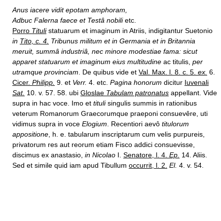
Anus iacere vidit epotam amphoram,
Adbuc Falerna faece et Testâ nobili
etc.
Porro
Tituli
statuarum et imaginum in Atriis, indigitantur Suetonio
in
Tito, c. 4.
Tribunus militum et in Germania et in Britannia
meruit, summâ industriâ, nec minore modestiae fama: sicut
apparet statuarum et imaginum eius multitudine
ac titulis,
per
utramque provinciam
. De quibus vide et
Val. Max. l. 8. c. 5.
ex.
6.
Cicer.
Philipp.
9. et
Verr.
4. etc.
Pagina honorum
dicitur
Iuvenali
Sat.
10. v. 57. 58. ubi
Gloslae
Tabulam patronatus
appellant. Vide
supra in hac voce. Imo et
tituli
singulis summis in rationibus
veterum Romanorum Graecorumque praeponi consuevêre, uti
vidimus supra in voce
Elogium
. Recentiori aevô
titulorum
appositione
, h. e. tabularum inscriptarum cum velis purpureis,
privatorum res aut reorum etiam Fisco addici consuevisse,
discimus ex anastasio,
in Nicolao
I.
Senatore, l. 4.
Ep.
14. Aliis.
Sed et simile quid iam apud Tibullum
occurrit, l. 2.
El.
4. v. 54.