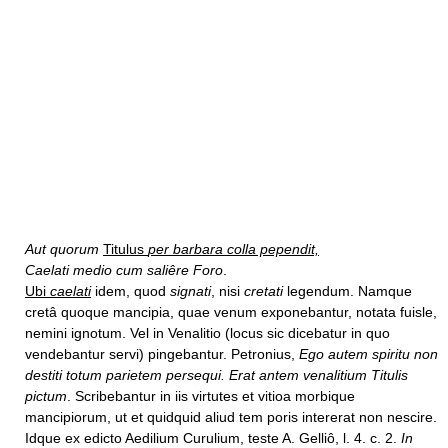
Aut quorum
Titulus
per barbara colla pependit,
Caelati medio cum saliêre Foro
.
Ubi
caelati
idem, quod
signati
, nisi
cretati
legendum. Namque
cretâ quoque mancipia, quae venum exponebantur, notata fuisle,
nemini ignotum. Vel in Venalitio (locus sic dicebatur in quo
vendebantur servi) pingebantur. Petronius,
Ego autem spiritu non
destiti totum parietem persequi. Erat antem venalitium Titulis
pictum
. Scribebantur in iis virtutes et vitioa morbique
mancipiorum, ut et quidquid aliud tem poris intererat non nescire.
Idque ex edicto Aedilium Curulium, teste A. Gelliô, l. 4. c. 2.
In