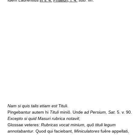
Idem Laurentius
in v. 4.
Phaedri, l. 4.
sub. fin
.
Nam si quis talis etiam est
Tituli.
Pingebantur autem hi
Tituli
miniô. Unde
ad Persium, Sat.
5. v. 90.
Excepto si quid Masuri rubrica notavit
;
Glossae veteres:
Rubricas vocat minium, quô tituli legum
annotabantur
. Quod qui faciebant,
Miniculatores
fuêre appellati,