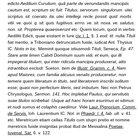
edicto Aedilium Curulium, quâ parte de venundandis mancipiis
cautum est, scriptum sic fuit: Titulus, servorum. singulorum. utei.
scriptus. sit. coerato. ita. utei. intellegi. recle. possit. quid. morbi.
vitii. ve. quoi. q. sit. quis. fugitivus. errro. ve. sit. noxa. ve. salutus.
non. sit. Propterea quaesiverunt
etc. Quem locum, quod in verbis
Aedilitii Edicti, quae exstant in Iure
civ. l. 1.
§. 1
eod. tit.
nulla
Tituli
fiat mentio, a Triboniano detruncatum fuisle, iudicat Ant. Thysius
IC.
Notis in loc.
Meminit quoque istiusmodi
Tituli
, Seneca,
Ep. 47.
Stare ante limen Calixti Dominum suum vidi, et eum, qui illi
impegerat titulum, qui inter ridicula mancipia produxerat, aliis
intrantibus excludi
. Sueton. item
de
Illustr. Gramm. c. 4.
Nam
apud Maiores, cum familia alicuius venalis produceretur; non
temere quem literatum in titulo, sed literatorem inscribi solitum
esse; quasi non perfectum literis, sed imbutum
. Nec non Petrus
Chrysologus,
Sermon. 141. Hoc implebat Paulus, qui servitutis
suae titulos scribebat: Usque ad hanc horam esurimus et sitimus:
et nudi sumus et colaphis caedimur
. Vide
Laur. Pignorium,
Comm.
de Servis
.
Ioh. Laurentium IC.
Not. in
Phaedr. l. 4.
fab. ult.
v. 41.
etc. Meretricum etiam cellas
Titulis
cum stupri pretio et nomine
meretricis fuisle insignitas probat illud de Messalina
Poetae,
Iuvenal.
Sat.
6. v. 122.