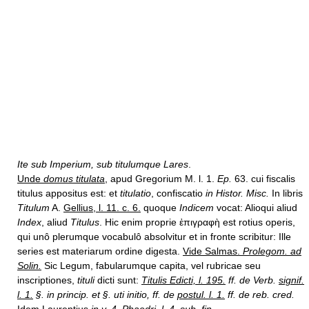
Ite sub Imperium, sub titulumque Lares
.
Unde
domus titulata
,
apud Gregorium M. l. 1.
Ep.
63. cui fiscalis
titulus appositus est: et
titulatio
, confiscatio
in Histor. Misc.
In libris
Titulum
A.
Gellius, l. 11. c. 6.
quoque
Indicem
vocat: Alioqui aliud
Index
, aliud
Titulus
. Hic enim proprie ἐπιγραφὴ est rotius operis,
qui unô plerumque vocabulô absolvitur et in fronte scribitur: Ille
series est materiarum ordine digesta.
Vide Salmas.
Prolegom. ad
Solin.
Sic Legum, fabularumque capita, vel rubricae seu
inscriptiones,
tituli
dicti sunt:
Titulis Edicti, l. 195.
ff. de Verb.
signif.
l. 1.
§. in princip. et §. uti initio, ff. de
postul. l. 1.
ff. de reb. cred.