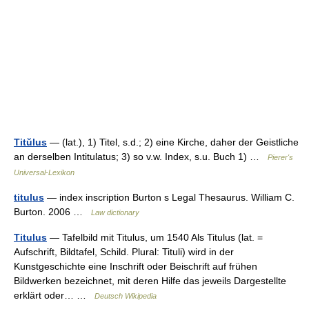
Titŭlus
— (lat.), 1) Titel, s.d.; 2) eine Kirche, daher der Geistliche
an derselben Intitulatus; 3) so v.w. Index, s.u. Buch 1) …
Pierer's
Universal-Lexikon
titulus
— index inscription Burton s Legal Thesaurus. William C.
Burton. 2006 …
Law dictionary
Titulus
— Tafelbild mit Titulus, um 1540 Als Titulus (lat. =
Aufschrift, Bildtafel, Schild. Plural: Tituli) wird in der
Kunstgeschichte eine Inschrift oder Beischrift auf frühen
Bildwerken bezeichnet, mit deren Hilfe das jeweils Dargestellte
erklärt oder… …
Deutsch Wikipedia